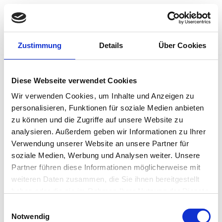
Münchner Quintenzirkel e.V.
Zum
Inhalt
Zustimmung
Details
Über Cookies
springen
Diese Webseite verwendet Cookies
Mitschnitt Konzert
Wir verwenden Cookies, um Inhalte und Anzeigen zu
personalisieren, Funktionen für soziale Medien anbieten
2023-05
zu können und die Zugriffe auf unsere Website zu
analysieren. Außerdem geben wir Informationen zu Ihrer
Verwendung unserer Website an unsere Partner für
soziale Medien, Werbung und Analysen weiter. Unsere
Partner führen diese Informationen möglicherweise mit
weiteren Daten zusammen, die Sie ihnen bereitgestellt
haben oder die sie im Rahmen Ihrer Nutzung der Dienste
gesammelt haben.
Einwilligungsauswahl
Notwendig