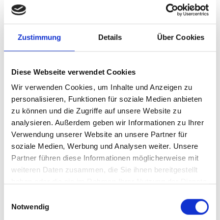
Orchester
Münchner Quintenzirkel
2023 vor der Isarphilharmonie,
Zustimmung
Details
Über Cookies
Gasteig HP8 (Foto: Cornelia Bencker, Münchner Quintenzirkel
e.V.)
Das Orchester
Münchner Quintenzirkel
, vormals
Diese Webseite verwendet Cookies
Mückenberger-Quintenz I, wurde 1951 von Ingeborg
Wir verwenden Cookies, um Inhalte und Anzeigen zu
Mückenberger-Quintenz gegründet. Nach dem
personalisieren, Funktionen für soziale Medien anbieten
zu können und die Zugriffe auf unsere Website zu
langjährigen, erfolgreichen Dirigat von Frau
analysieren. Außerdem geben wir Informationen zu Ihrer
Mückenberger-Quintenz folgten zunächst Uli Membré und
Verwendung unserer Website an unsere Partner für
Rudolf Stockert als Dirigenten, danach ab 1990 Max
soziale Medien, Werbung und Analysen weiter. Unsere
Straußwald, der das Orchester bis heute dirigiert. Das
Partner führen diese Informationen möglicherweise mit
Orchester hat unter seiner Leitung erfolgreich an
weiteren Daten zusammen, die Sie ihnen bereitgestellt
nationalen und internationalen Wettbewerben
haben oder die sie im Rahmen Ihrer Nutzung der Dienste
teilgenommen und eine Vielzahl von Konzerten
gesammelt haben.
Einwilligungsauswahl
unterschiedlichsten Charakters aufgeführt.
Notwendig