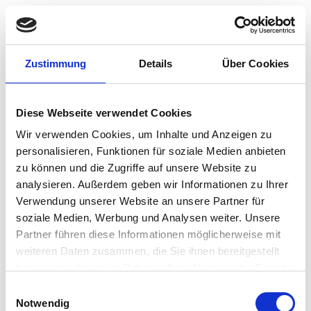
Münchner Quintenzirkel e.V.
Zum
Inhalt
Zustimmung
Details
Über Cookies
springen
Diese Webseite verwendet Cookies
Mitschnitt Konzert
Wir verwenden Cookies, um Inhalte und Anzeigen zu
personalisieren, Funktionen für soziale Medien anbieten
2024-10
zu können und die Zugriffe auf unsere Website zu
analysieren. Außerdem geben wir Informationen zu Ihrer
Verwendung unserer Website an unsere Partner für
soziale Medien, Werbung und Analysen weiter. Unsere
Partner führen diese Informationen möglicherweise mit
weiteren Daten zusammen, die Sie ihnen bereitgestellt
haben oder die sie im Rahmen Ihrer Nutzung der Dienste
gesammelt haben.
Einwilligungsauswahl
Notwendig